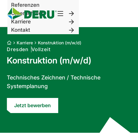
Referenzen
zurück
Unternehmen
Karriere
zurück
Kontakt
Zur
zurück
Kompetenzseite
Karriere
Konstruktion (m/w/d)
zurück
Dresden
Vollzeit
HKLS
Zur
Konstruktion (m/w/d)
Elektro
Unternehmensseite
Zur
und
Daten
Karriereseite
Zur
IT
und
Mitarbeiter
Kontaktseite
Technisches Zeichnen / Technische
Gebäudeautomation
Fakten
Werkstudent
Kontaktdaten
Systemplanung
Reinraumtechnik
Geschichte
Ausbildung
Anfahrt
Labortechnik
Team
Praktikum
Impressum
Jetzt bewerben
Versorgungs-
News
Datenschutz
und
Kontaktformular
Entsorgungstechnik
Energietechnik