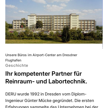
Unsere Büros im Airport-Center am Dresdner
Uns
Flughafen
Geschichte
Ihr kom petenter Partner für
Reinraum- und Labor­technik.
DERU wurde 1992 in Dresden vom Diplom-
Ingenieur Günter Mücke gegründet. Die ersten
Erfahrungen sammelte das Unternehmen bei der