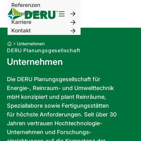
Referenzen
zurück
Unternehmen
Karriere
zurück
Kontakt
Zur
zurück
Kompetenzseite
Unternehmen
zurück
DERU Planungsgesellschaft
HKLS
Zur
Unternehmen
Elektro
Unternehmensseite
Zur
und
Daten
Karriereseite
Zur
IT
und
Mitarbeiter
Kontaktseite
Die DERU Planungsgesellschaft für
Gebäudeautomation
Fakten
Werkstudent
Kontaktdaten
Energie-, Reinraum- und Umwelttechnik
Reinraumtechnik
Geschichte
Ausbildung
Anfahrt
mbH konzipiert und plant Reinräume,
Labortechnik
Team
Praktikum
Impressum
Speziallabore sowie Fertigungsstätten
Versorgungs-
News
Datenschutz
für höchste Anforderungen. Seit über 30
und
Kontaktformular
Jahren vertrauen Hochtechnologie-
Entsorgungstechnik
Unternehmen und Forschungs­
Energietechnik
einrichtungen auf die Kompetenz der